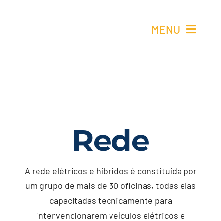
Skip
to
MENU
content
Ho
Re
Elétricos 
Rede
Quem 
A rede elétricos e híbridos é constituída por
um grupo de mais de 30 oficinas, todas elas
Cont
capacitadas tecnicamente para
intervencionarem veículos elétricos e